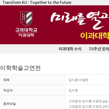
Transform KU : Together to the Future
이과대학 소식
70주년 온
이학학술고연전
제목
임지훈-이동헌
작성자
임지훈
고연발표-임지훈,이동헌.jpg
첨부파일
고연발표-임지훈,이동헌.pdf