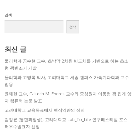
검색
검색
최신 글
물리학과 공수현 교수, 초박막 2차원 반도체를 기반으로 하는 초소
형 광변조기 개발
물리학과 고병록 박사, 고려대학교 세종 캠퍼스 가속기과학과 교수
임용
윤태현 교수, Caltech M. Endres 교수와 중성원자 이동형 광 집게 양
자 컴퓨터 논문 발표
고려대학교 교육목표에서 핵심역량의 정의
김정륜 (통합과정생), 고려대학교 Lab_To_Life 연구페스티벌 포스
터우수발표자 선정