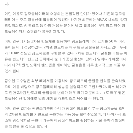
다.
이런 이유로 광모듈레이터의 소형화는 본질적인 한계가 있어서 기존의 광모듈
레티어는 주로 광통신에 활용되어 왔었다. 하지만 최근에는 VR/AR 시스템, 양자
광집적회로, AI 광회로 등 다양한 응용 분야에서 그 필요성이 부각되고 있어 광
모듈레이터의 소형화가 요구되고 있다.
이번 연구에서는 2차원 반도체를 활용하여 광모듈레이터의 크기를 50 배 이상
줄이는 데에 성공하였다. 2차원 반도체는 매우 높은 굴절율을 가지고 있어 두께
가 10 nm 정도인 광도파로를 구현할 수 있다. 2차원 반도체의 굴절률이 높은 이
유는 반도체의 밴드갭 근처에서 빛과의 공진 현상이 강하게 일어나기 때문이다.
따라서 2차원 반도체의 밴드갭을 제어하면 굴절율을 매우 효과적으로 바꿀 수
있게 된다.
공수현 교수팀은 외부 레이저를 이용하여 광도파로의 굴절율 변화를 관측하였
으며 이를 바탕으로 광모듈레이터 성능을 실험적으로 구현하였다. 외부 레이저
로 인한 2차원 반도체의 굴절율이 변화가 매우 크기 때문에 2 um 로 매우 짧은
모듈레이션 길이에도 빛의 세기를 효과적으로 제어할 수 있었다.
이번 연구 결과는 광변조기뿐만 아니라 광집적회로를 이루는 광소자들을 초박
막 2차원 반도체를 기반으로 구현하는 가능성을 보여주었으며, 더 나아가서 초
소형 광집적회로 구현이 가능해져 광집적회로를 활용하는 기술 분야의 발전에
큰 영향을 줄 것으로 보인다.