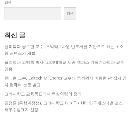
검색
검색
최신 글
물리학과 공수현 교수, 초박막 2차원 반도체를 기반으로 하는 초소
형 광변조기 개발
물리학과 고병록 박사, 고려대학교 세종 캠퍼스 가속기과학과 교수
임용
윤태현 교수, Caltech M. Endres 교수와 중성원자 이동형 광 집게 양
자 컴퓨터 논문 발표
고려대학교 교육목표에서 핵심역량의 정의
김정륜 (통합과정생), 고려대학교 Lab_To_Life 연구페스티벌 포스
터우수발표자 선정